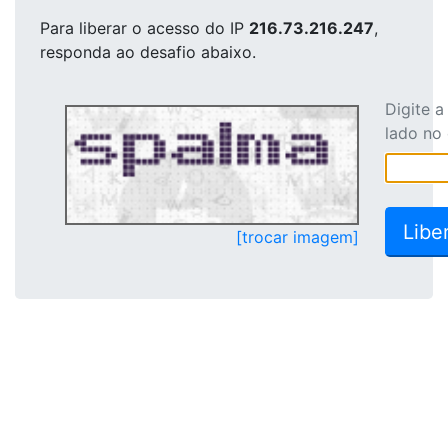
Para liberar o acesso
do IP
216.73.216.247
,
responda ao desafio abaixo.
Digite 
lado no
[trocar imagem]