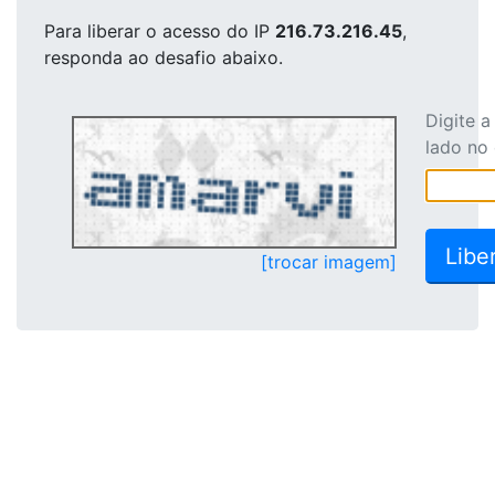
Para liberar o acesso
do IP
216.73.216.45
,
responda ao desafio abaixo.
Digite 
lado no
[trocar imagem]